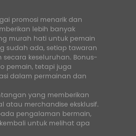
gai promosi menarik dan
mberikan lebih banyak
ng murah hati untuk pemain
ng sudah ada, setiap tawaran
 secara keseluruhan. Bonus-
 pemain, tetapi juga
pasi dalam permainan dan
tantangan yang memberikan
al atau merchandise eksklusif.
epada pengalaman bermain,
kembali untuk melihat apa