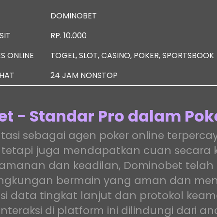
DOMINOBET
SIT
RP. 10.000
S ONLINE
TOGEL, SLOT, CASINO, POKER, SPORTSBOOK
CHAT
24 JAM NONSTOP
t - Standar Pro dalam Poke
tasi sebagai agen poker online terperca
tetapi juga mendapatkan cuan secara ko
eamanan dan keadilan, Dominobet telah
ingkungan bermain yang aman dan meng
si data tingkat lanjut dan protokol ke
eraksi di platform ini dilindungi dari a