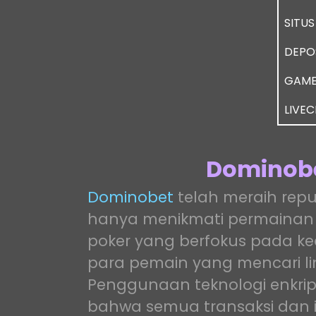
SITUS
DEPO
GAME
LIVE
Dominobe
Dominobet
telah meraih repu
hanya menikmati permainan 
poker yang berfokus pada k
para pemain yang mencari l
Penggunaan teknologi enkrip
bahwa semua transaksi dan int