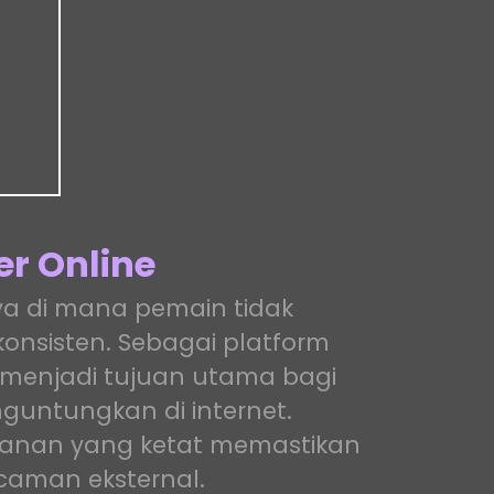
r Online
ya di mana pemain tidak
nsisten. Sebagai platform
 menjadi tujuan utama bagi
untungkan di internet.
amanan yang ketat memastikan
ncaman eksternal.