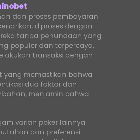
minobet
nan dan proses pembayaran
penarikan, diproses dengan
ereka tanpa penundaan yang
g populer dan terpercaya,
 melakukan transaksi dengan
tat yang memastikan bahwa
entikasi dua faktor dan
ambahan, menjamin bahwa
am varian poker lainnya
butuhan dan preferensi